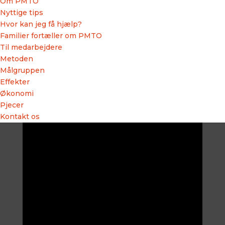
Om PMTO
Nyttige tips
Hvor kan jeg få hjælp?
Familier fortæller om PMTO
Til medarbejdere
Metoden
Målgruppen
Effekter
Økonomi
Pjecer
Kontakt os