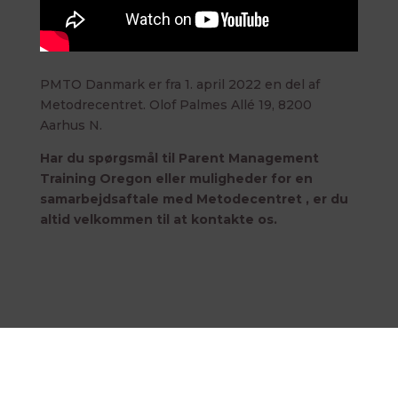
PMTO Danmark er fra 1. april 2022 en del af
Metodrecentret. Olof Palmes Allé 19, 8200
Aarhus N.
Har du spørgsmål til Parent Management
Training Oregon eller muligheder for en
samarbejdsaftale med Metodecentret , er du
altid velkommen til at kontakte os.