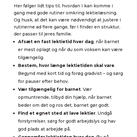
Her følger lidt tips til, hvordan I kan komme i
gang med gode rutiner omkring lektielæsning.
Og husk, at det kan være nødvendigt at justere i
rutinerne ad flere gange, før I finder en struktur,
der passer til jeres familie.
Afsæt en fast lektietid hver dag
, n
år barnet
er mest oplagt og n
år du som voksen kan være
tilgængelig.
Bestem, hvor længe lektietiden skal vare
.
Begynd med kort tid og forøg gradvist – og sørg
for pauser efter behov.
Vær tilgængelig for barnet
. Vær
opmuntrende, tilbyd din hjælp, når barnet
beder om det og ros det, barnet gør godt.
Find et egnet sted at lave lektier
. Undgå
forstyrrelser, sørg for godt arbejdslys og hav
god plads at arbejde på.