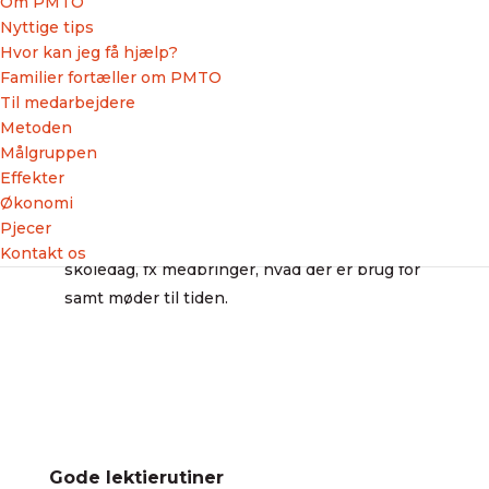
Om PMTO
samarbejde er det vigtigt, at:
Nyttige tips
Skaffe sig god kontakt og viden om
Hvor kan jeg få hjælp?
børnehaven eller skolen og SFO’en, fx ved at
Familier fortæller om PMTO
vise barnet interesse for barnets hverdag og
Til medarbejdere
Metoden
ved at skaffe sig informationer fra børnehaven,
Målgruppen
skolen og SFO’en.
Effekter
Tilrettelægge gode lektierutiner, så barnet får
Økonomi
lavet sine lektier.
Pjecer
Sørge for at barnet er klar til en børnehave /
Kontakt os
skoledag, fx medbringer, hvad der er brug for
samt møder til tiden.
Gode lektierutiner