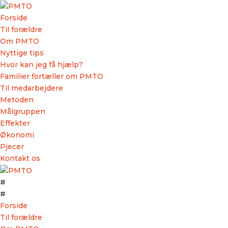
Forside
Til forældre
Om PMTO
Nyttige tips
Hvor kan jeg få hjælp?
Familier fortæller om PMTO
Til medarbejdere
Metoden
Målgruppen
Nyttige tips
Effekter
Børnehave og skole
Økonomi
Pjecer
Børnehave, skole og SFO har en central plads i et
Kontakt os
barns og en families hverdag. Det er derfor
vigtigt, at der er et godt samarbejde mellem
#
børnehave eller skole, SFO og hjemmet.
#
Forside
Et godt samarbejde skaber et godt grundlag for
Til forældre
barnets læring og trivsel. For at få et godt