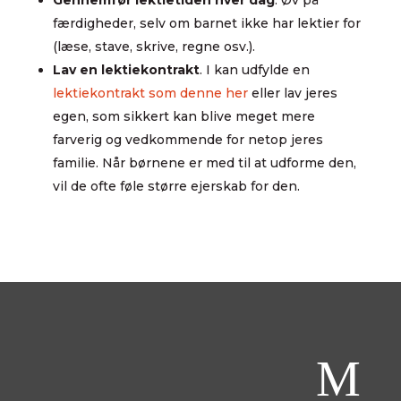
Gennemfør lektietiden hver dag
. Øv på
færdigheder, selv om barnet ikke har lektier for
(læse, stave, skrive, regne osv.).
Lav en lektiekontrakt
.
I kan udfylde en
lektiekontrakt som denne her
eller lav jeres
egen, som sikkert kan blive meget mere
farverig og vedkommende for netop jeres
familie. Når børnene er med til at udforme den,
vil de ofte føle større ejerskab for den.
M